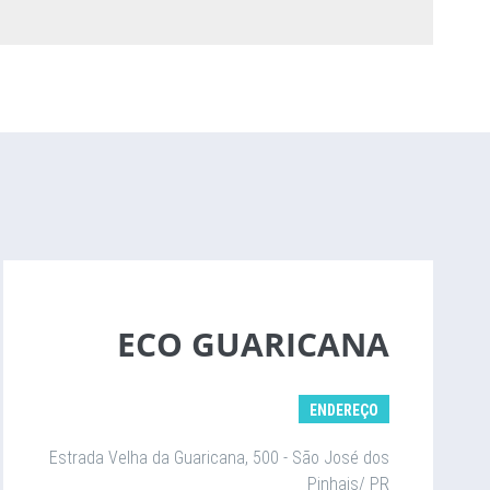
ECO GUARICANA
ENDEREÇO
Estrada Velha da Guaricana, 500 - São José dos
Pinhais/ PR